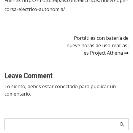
Fuente:
https://motor.elpais.com/electricos/nuevo-opel-
corsa-electrico-autonomia/
Navegación
Portátiles con batería de
nueve horas de uso real: así
de
es Project Athena
entradas
Leave Comment
Lo siento, debes estar
conectado
para publicar un
comentario.
Search
for: